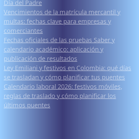
Día del Padre
Vencimientos de la matrícula mercantil y
multas: fechas clave para empresas y
comerciantes
Fechas oficiales de las pruebas Saber y
calendario académico: aplicación y
publicación de resultados
Ley Emiliani y festivos en Colombia: qué días
se trasladan y cómo planificar tus puentes
Calendario laboral 2026: festivos móviles,
reglas de traslado y cómo planificar los
últimos puentes