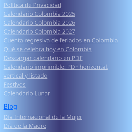
Política de Privacidad
Calendario Colombia 2025
Calendario Colombia 2026
Calendario Colombia 2027
Cuenta regresiva de feriados en Colombia
Qué se celebra hoy en Colombia
Descargar calendario en PDF
Calendario imprimible: PDF horizontal,
vertical y listado
Festivos
Calendario Lunar
Blog
Día Internacional de la Mujer
Día de la Madre