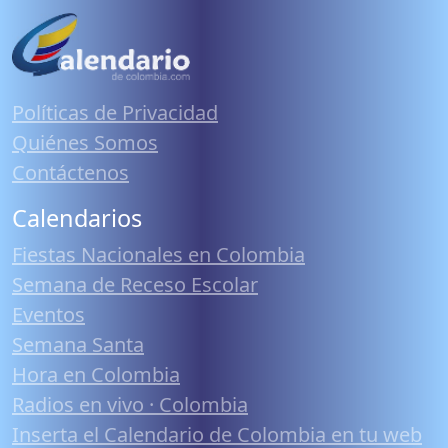
Políticas de Privacidad
Quiénes Somos
Contáctenos
Calendarios
Fiestas Nacionales en Colombia
Semana de Receso Escolar
Eventos
Semana Santa
Hora en Colombia
Radios en vivo · Colombia
Inserta el Calendario de Colombia en tu web