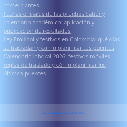
comerciantes
Fechas oficiales de las pruebas Saber y
calendario académico: aplicación y
publicación de resultados
Ley Emiliani y festivos en Colombia: qué días
se trasladan y cómo planificar tus puentes
Calendario laboral 2026: festivos móviles,
reglas de traslado y cómo planificar los
últimos puentes
Calendario 2026 Colombia