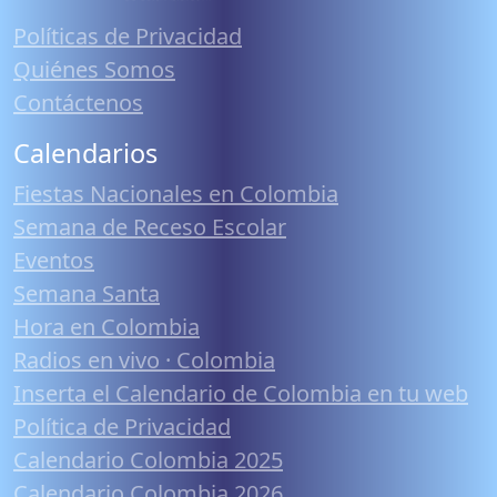
Políticas de Privacidad
Quiénes Somos
Contáctenos
Calendarios
Fiestas Nacionales en Colombia
Semana de Receso Escolar
Eventos
Semana Santa
Hora en Colombia
Radios en vivo · Colombia
Inserta el Calendario de Colombia en tu web
Política de Privacidad
Calendario Colombia 2025
Calendario Colombia 2026