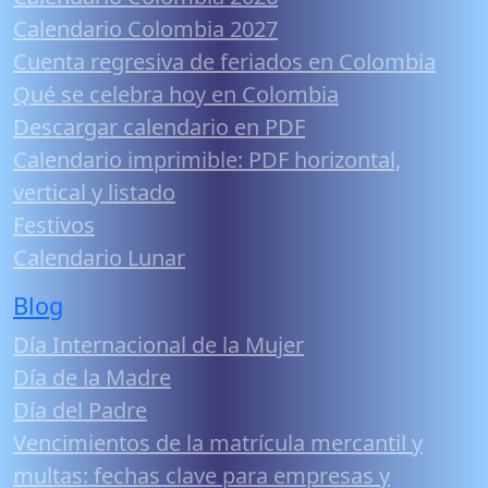
Calendario Colombia 2027
Cuenta regresiva de feriados en Colombia
Qué se celebra hoy en Colombia
Descargar calendario en PDF
Calendario imprimible: PDF horizontal,
vertical y listado
Festivos
Calendario Lunar
Blog
Día Internacional de la Mujer
Día de la Madre
Día del Padre
Vencimientos de la matrícula mercantil y
multas: fechas clave para empresas y