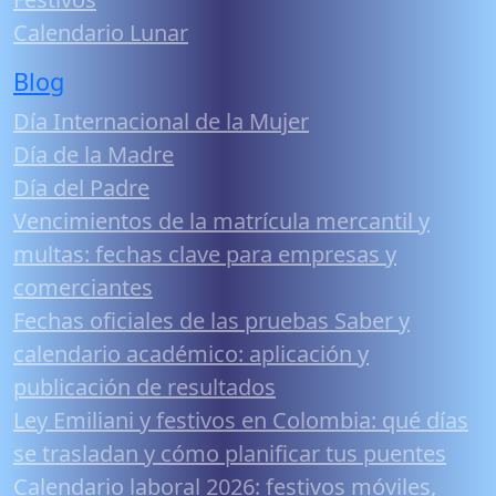
Calendario Lunar
Blog
Día Internacional de la Mujer
Día de la Madre
Día del Padre
Vencimientos de la matrícula mercantil y
multas: fechas clave para empresas y
comerciantes
Fechas oficiales de las pruebas Saber y
calendario académico: aplicación y
publicación de resultados
Ley Emiliani y festivos en Colombia: qué días
se trasladan y cómo planificar tus puentes
Calendario laboral 2026: festivos móviles,