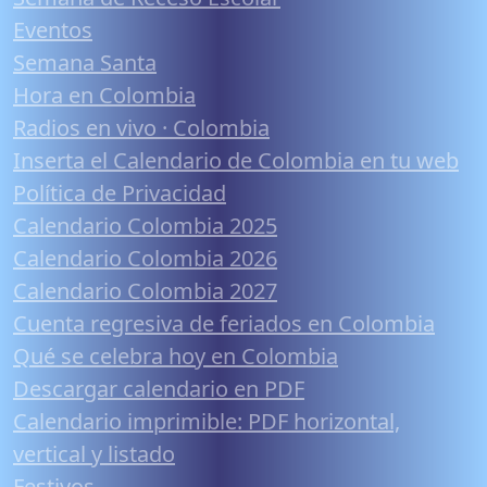
Eventos
Semana Santa
Hora en Colombia
Radios en vivo · Colombia
Inserta el Calendario de Colombia en tu web
Política de Privacidad
Calendario Colombia 2025
Calendario Colombia 2026
Calendario Colombia 2027
Cuenta regresiva de feriados en Colombia
Qué se celebra hoy en Colombia
Descargar calendario en PDF
Calendario imprimible: PDF horizontal,
vertical y listado
Festivos