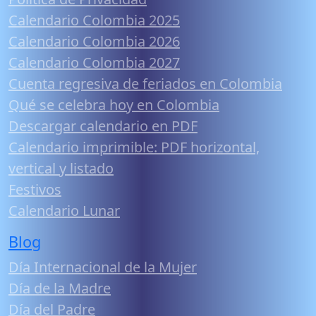
Calendario Colombia 2025
Calendario Colombia 2026
Calendario Colombia 2027
Cuenta regresiva de feriados en Colombia
Qué se celebra hoy en Colombia
Descargar calendario en PDF
Calendario imprimible: PDF horizontal,
vertical y listado
Festivos
Calendario Lunar
Blog
Día Internacional de la Mujer
Día de la Madre
Día del Padre