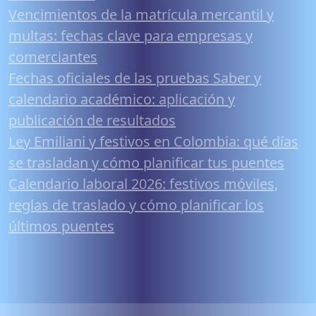
Vencimientos de la matrícula mercantil y
multas: fechas clave para empresas y
comerciantes
Fechas oficiales de las pruebas Saber y
calendario académico: aplicación y
publicación de resultados
Ley Emiliani y festivos en Colombia: qué días
se trasladan y cómo planificar tus puentes
Calendario laboral 2026: festivos móviles,
reglas de traslado y cómo planificar los
últimos puentes