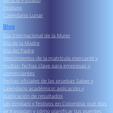
vertical y listado
Festivos
Calendario Lunar
Blog
Día Internacional de la Mujer
Día de la Madre
Día del Padre
Vencimientos de la matrícula mercantil y
multas: fechas clave para empresas y
comerciantes
Fechas oficiales de las pruebas Saber y
calendario académico: aplicación y
publicación de resultados
Ley Emiliani y festivos en Colombia: qué días
se trasladan y cómo planificar tus puentes