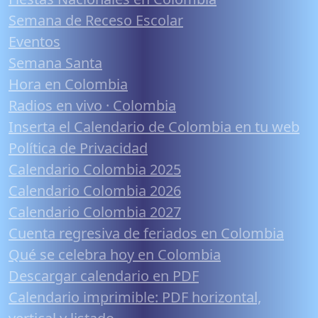
Semana de Receso Escolar
Eventos
Semana Santa
Hora en Colombia
Radios en vivo · Colombia
Inserta el Calendario de Colombia en tu web
Política de Privacidad
Calendario Colombia 2025
Calendario Colombia 2026
Calendario Colombia 2027
Cuenta regresiva de feriados en Colombia
Qué se celebra hoy en Colombia
Descargar calendario en PDF
Calendario imprimible: PDF horizontal,