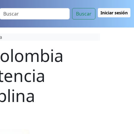
Iniciar sesión
Buscar
a
 Colombia
tencia
plina