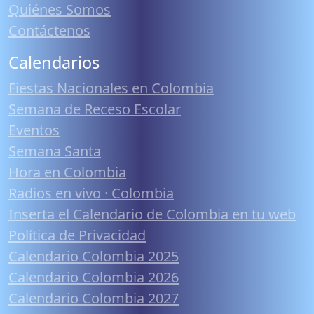
Quiénes Somos
Contáctenos
Calendarios
Fiestas Nacionales en Colombia
Semana de Receso Escolar
Eventos
Semana Santa
Hora en Colombia
Radios en vivo · Colombia
Inserta el Calendario de Colombia en tu web
Política de Privacidad
Calendario Colombia 2025
Calendario Colombia 2026
Calendario Colombia 2027