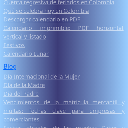
Cuenta regresiva de feriados en Colombia
Qué se celebra hoy en Colombia
Descargar calendario en PDF
Calendario imprimible: PDF horizontal,
vertical y listado
Festivos
Calendario Lunar
Blog
Día Internacional de la Mujer
Día de la Madre
Día del Padre
Vencimientos de la matrícula mercantil y
multas: fechas clave para empresas y
comerciantes
Fechas oficiales de las pruebas Saber y