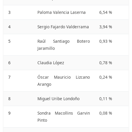
3
Paloma Valencia Laserna
6,54 %
4
Sergio Fajardo Valderrama
3,94 %
5
Raúl Santiago Botero
0,93 %
Jaramillo
6
Claudia López
0,78 %
7
Óscar Mauricio Lizcano
0,24 %
Arango
8
Miguel Uribe Londoño
0,11 %
9
Sondra Macollins Garvin
0,08 %
Pinto