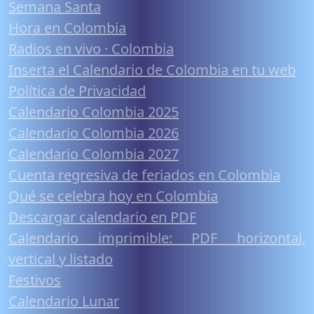
Semana Santa
Hora en Colombia
Radios en vivo · Colombia
Inserta el Calendario de Colombia en tu web
Política de Privacidad
Calendario Colombia 2025
Calendario Colombia 2026
Calendario Colombia 2027
Cuenta regresiva de feriados en Colombia
Qué se celebra hoy en Colombia
Descargar calendario en PDF
Calendario imprimible: PDF horizontal,
vertical y listado
Festivos
Calendario Lunar