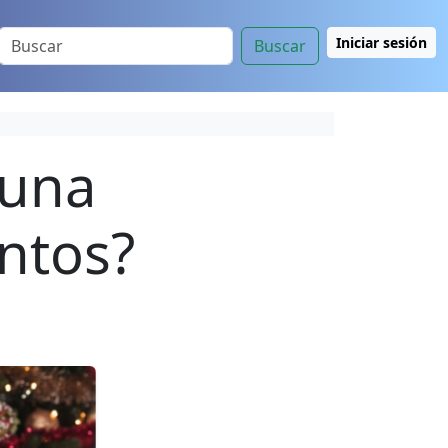
Iniciar sesión
Buscar
 una
entos?