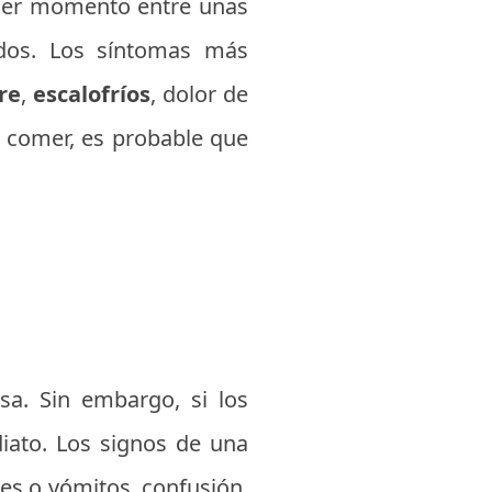
uier momento entre unas
dos. Los síntomas más
re
,
escalofríos
, dolor de
e comer, es probable que
sa. Sin embargo, si los
iato. Los signos de una
ces o vómitos, confusión,