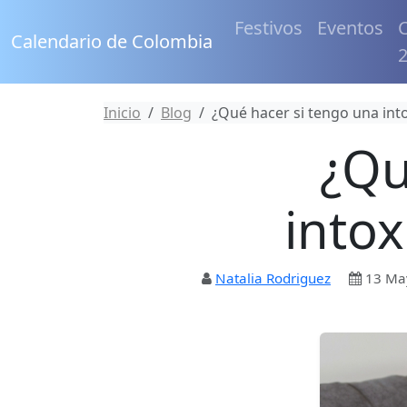
Festivos
Eventos
C
Calendario de Colombia
Inicio
Blog
¿Qué hacer si tengo una int
¿Qu
intox
Natalia Rodriguez
13 Ma