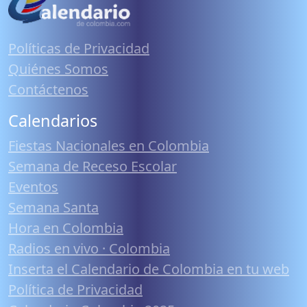
Políticas de Privacidad
Quiénes Somos
Contáctenos
Calendarios
Fiestas Nacionales en Colombia
Semana de Receso Escolar
Eventos
Semana Santa
Hora en Colombia
Radios en vivo · Colombia
Inserta el Calendario de Colombia en tu web
Política de Privacidad