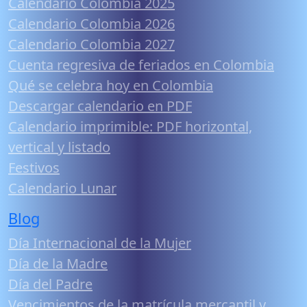
Calendario Colombia 2025
Calendario Colombia 2026
Calendario Colombia 2027
Cuenta regresiva de feriados en Colombia
Qué se celebra hoy en Colombia
Descargar calendario en PDF
Calendario imprimible: PDF horizontal,
vertical y listado
Festivos
Calendario Lunar
Blog
Día Internacional de la Mujer
Día de la Madre
Día del Padre
Vencimientos de la matrícula mercantil y