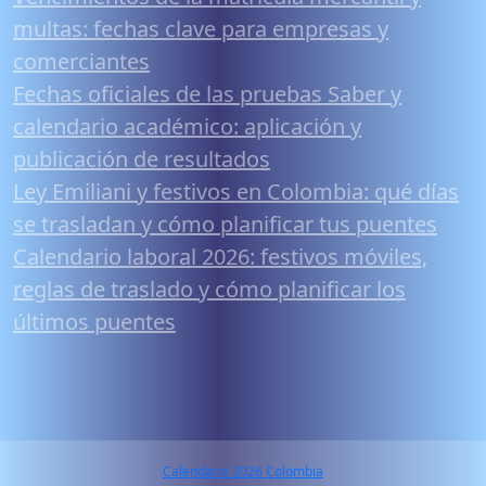
multas: fechas clave para empresas y
comerciantes
Fechas oficiales de las pruebas Saber y
calendario académico: aplicación y
publicación de resultados
Ley Emiliani y festivos en Colombia: qué días
se trasladan y cómo planificar tus puentes
Calendario laboral 2026: festivos móviles,
reglas de traslado y cómo planificar los
últimos puentes
Calendario 2026 Colombia