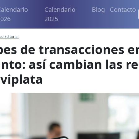
alendario
Calendario
Blog
Contacto
2026
2025
po Editorial
es de transacciones e
nto: así cambian las re
viplata