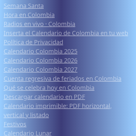
Semana Santa
Hora en Colombia
Radios en vivo · Colombia
Inserta el Calendario de Colombia en tu web
Política de Privacidad
Calendario Colombia 2025
Calendario Colombia 2026
Calendario Colombia 2027
Cuenta regresiva de feriados en Colombia
Qué se celebra hoy en Colombia
Descargar calendario en PDF
Calendario imprimible: PDF horizontal,
vertical y listado
Festivos
Calendario Lunar