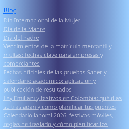
Blog
Día Internacional de la Mujer
Día de la Madre
Día del Padre
Vencimientos de la matrícula mercantil y
multas: fechas clave para empresas y
comerciantes
Fechas oficiales de las pruebas Saber y
calendario académico: aplicación y
publicación de resultados
Ley Emiliani y festivos en Colombia: qué días
se trasladan y cómo planificar tus puentes
Calendario laboral 2026: festivos móviles,
reglas de traslado y cómo planificar los