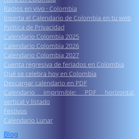
Radios en vivo · Colombia
Inserta el Calendario de Colombia en tu web
Política de Privacidad
Calendario Colombia 2025
Calendario Colombia 2026
Calendario Colombia 2027
Cuenta regresiva de feriados en Colombia
Qué se celebra hoy en Colombia
Descargar calendario en PDF
Calendario imprimible: PDF horizontal,
vertical y listado
Festivos
Calendario Lunar
Blog