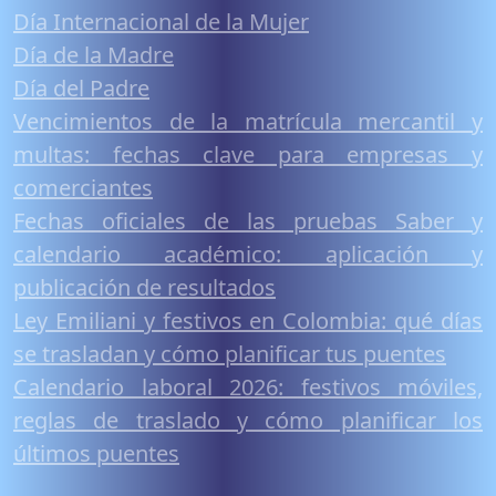
Día Internacional de la Mujer
Día de la Madre
Día del Padre
Vencimientos de la matrícula mercantil y
multas: fechas clave para empresas y
comerciantes
Fechas oficiales de las pruebas Saber y
calendario académico: aplicación y
publicación de resultados
Ley Emiliani y festivos en Colombia: qué días
se trasladan y cómo planificar tus puentes
Calendario laboral 2026: festivos móviles,
reglas de traslado y cómo planificar los
últimos puentes