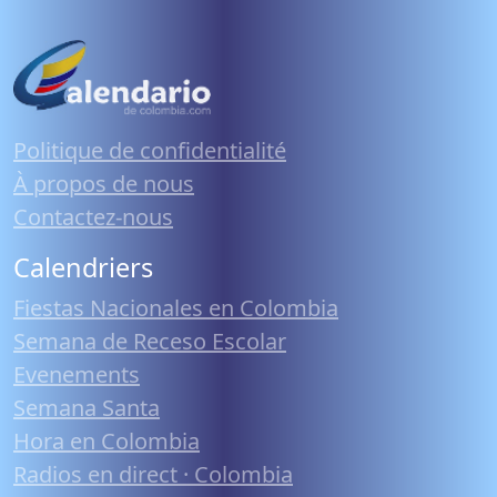
Politique de confidentialité
À propos de nous
Contactez-nous
Calendriers
Fiestas Nacionales en Colombia
Semana de Receso Escolar
Evenements
Semana Santa
Hora en Colombia
Radios en direct · Colombia