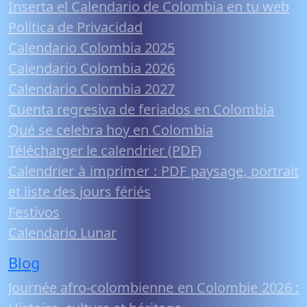
Inserta el Calendario de Colombia en tu web
Política de Privacidad
Calendario Colombia 2025
Calendario Colombia 2026
Calendario Colombia 2027
Cuenta regresiva de feriados en Colombia
Qué se celebra hoy en Colombia
Télécharger le calendrier (PDF)
Calendrier à imprimer : PDF paysage, portrait
et liste des jours fériés
Festivos
Calendario Lunar
Blog
Journée afro-colombienne en Colombie 2026 :