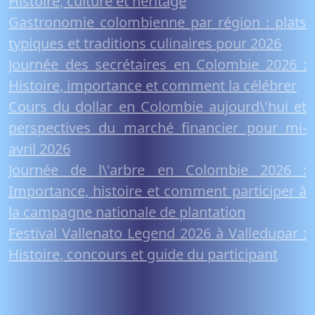
Histoire, culture et héritage
Gastronomie colombienne par région : plats
typiques et traditions culinaires pour 2026
Journée des secrétaires en Colombie 2026 :
Histoire, importance et comment la célébrer
Cours du dollar en Colombie aujourd\'hui et
perspectives du marché financier pour mi-
avril 2026
Journée de l\'arbre en Colombie 2026 :
Importance, histoire et comment participer à
la campagne nationale de plantation
Festival Vallenato Legend 2026 à Valledupar :
Histoire, concours et guide du participant