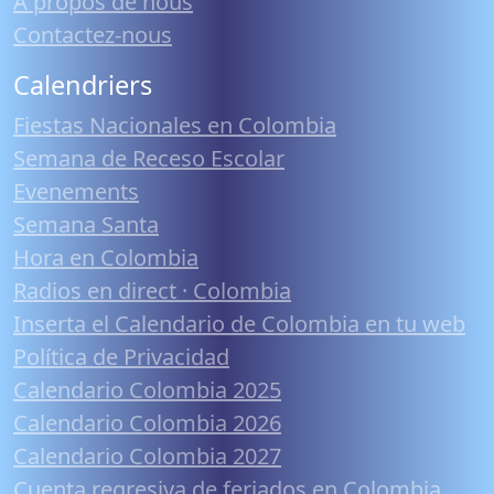
À propos de nous
Contactez-nous
Calendriers
Fiestas Nacionales en Colombia
Semana de Receso Escolar
Evenements
Semana Santa
Hora en Colombia
Radios en direct · Colombia
Inserta el Calendario de Colombia en tu web
Política de Privacidad
Calendario Colombia 2025
Calendario Colombia 2026
Calendario Colombia 2027
Cuenta regresiva de feriados en Colombia