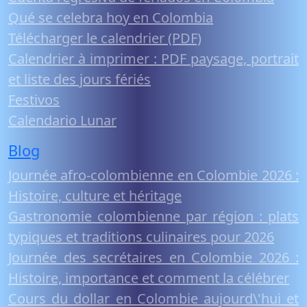
Qué se celebra hoy en Colombia
Télécharger le calendrier (PDF)
Calendrier à imprimer : PDF paysage, portrait
et liste des jours fériés
Festivos
Calendario Lunar
Blog
Journée afro-colombienne en Colombie 2026 :
Histoire, culture et héritage
Gastronomie colombienne par région : plats
typiques et traditions culinaires pour 2026
Journée des secrétaires en Colombie 2026 :
Histoire, importance et comment la célébrer
Cours du dollar en Colombie aujourd\'hui et