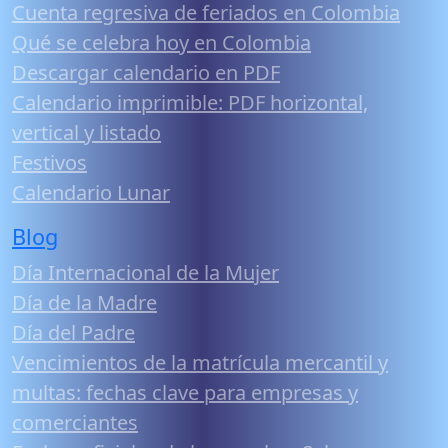
Cuenta regresiva de feriados en Colombia
Qué se celebra hoy en Colombia
Descargar calendario en PDF
Calendario imprimible: PDF horizontal,
vertical y listado
Festivos
Calendario Lunar
Blog
Día Internacional de la Mujer
Día de la Madre
Día del Padre
Vencimientos de la matrícula mercantil y
multas: fechas clave para empresas y
comerciantes