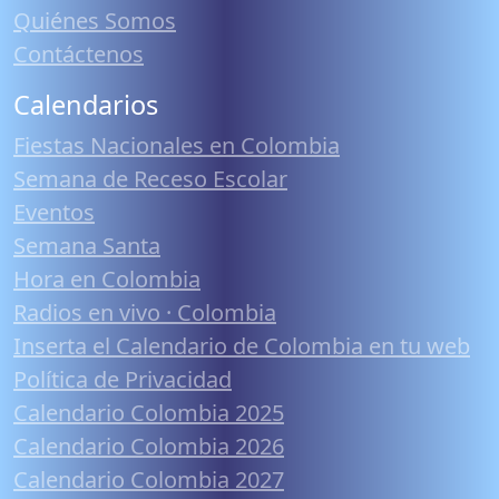
Quiénes Somos
Contáctenos
Calendarios
Fiestas Nacionales en Colombia
Semana de Receso Escolar
Eventos
Semana Santa
Hora en Colombia
Radios en vivo · Colombia
Inserta el Calendario de Colombia en tu web
Política de Privacidad
Calendario Colombia 2025
Calendario Colombia 2026
Calendario Colombia 2027