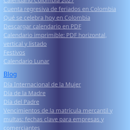
Calendario Colombia 2027
Cuenta regresiva de feriados en Colombia
Qué se celebra hoy en Colombia
Descargar calendario en PDF
Calendario imprimible: PDF horizontal,
vertical y listado
Festivos
Calendario Lunar
Blog
Día Internacional de la Mujer
Día de la Madre
Día del Padre
Vencimientos de la matrícula mercantil y
multas: fechas clave para empresas y
comerciantes