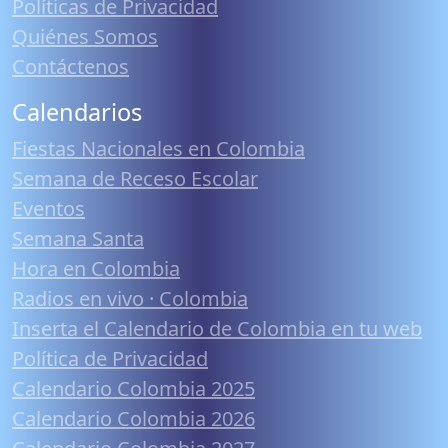
Políticas de Privacidad
Quiénes Somos
Contáctenos
Calendarios
Fiestas Nacionales en Colombia
Semana de Receso Escolar
Eventos
Semana Santa
Hora en Colombia
Radios en vivo · Colombia
Inserta el Calendario de Colombia en tu web
Política de Privacidad
Calendario Colombia 2025
Calendario Colombia 2026