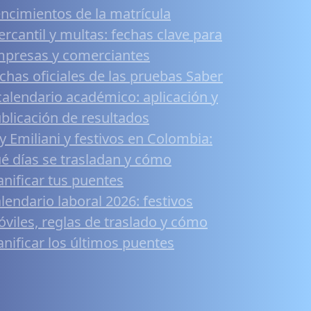
ncimientos de la matrícula
rcantil y multas: fechas clave para
presas y comerciantes
chas oficiales de las pruebas Saber
calendario académico: aplicación y
blicación de resultados
y Emiliani y festivos en Colombia:
é días se trasladan y cómo
anificar tus puentes
lendario laboral 2026: festivos
viles, reglas de traslado y cómo
anificar los últimos puentes