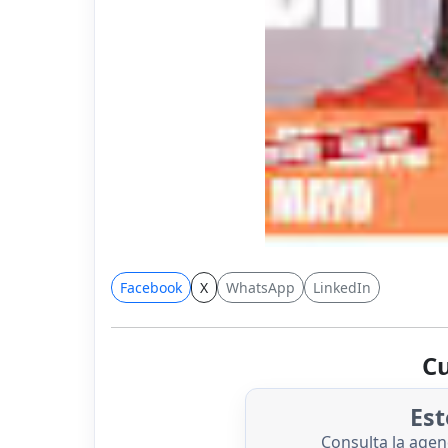
Facebook
X
WhatsApp
LinkedIn
Cu
Est
Consulta la age