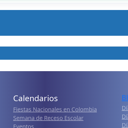
Calendarios
B
Dí
Fiestas Nacionales en Colombia
Dí
Semana de Receso Escolar
Dí
Eventos