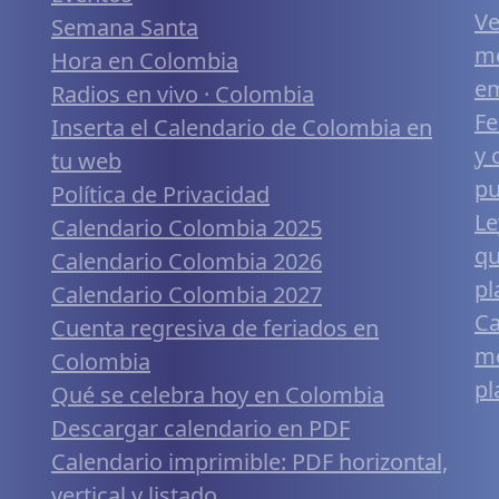
Ve
Semana Santa
me
Hora en Colombia
em
Radios en vivo · Colombia
Fe
Inserta el Calendario de Colombia en
y 
tu web
pu
Política de Privacidad
Le
Calendario Colombia 2025
qu
Calendario Colombia 2026
pl
Calendario Colombia 2027
Ca
Cuenta regresiva de feriados en
mó
Colombia
pl
Qué se celebra hoy en Colombia
Descargar calendario en PDF
Calendario imprimible: PDF horizontal,
vertical y listado