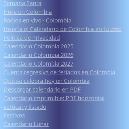
Semana Santa
Hora en Colombia
Radios en vivo · Colombia
Inserta el Calendario de Colombia en tu web
Política de Privacidad
Calendario Colombia 2025
Calendario Colombia 2026
Calendario Colombia 2027
Cuenta regresiva de feriados en Colombia
Qué se celebra hoy en Colombia
Descargar calendario en PDF
Calendario imprimible: PDF horizontal,
vertical y listado
Festivos
Calendario Lunar