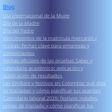
Blog
Día Internacional de la Mujer
Día de la Madre
Día del Padre
Vencimientos de la matrícula mercantil y
multas: fechas clave para empresas y
comerciantes
Fechas oficiales de las pruebas Saber y
calendario académico: aplicación y
publicación de resultados
Ley Emiliani y festivos en Colombia: qué días
se trasladan y cómo planificar tus puentes
Calendario laboral 2026: festivos móviles,
reglas de traslado y cómo planificar los