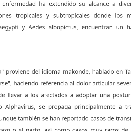
a enfermedad ha extendido su alcance a dive
ones tropicales y subtropicales donde los m
aegypti y Aedes albopictus, encuentran un há
a" proviene del idioma makonde, hablado en T
e", haciendo referencia al dolor articular seve
 llevar a los afectados a adoptar una postura
o Alphavirus, se propaga principalmente a t
unque también se han reportado casos de trans
razo o el parto, así como casos muy raros de 