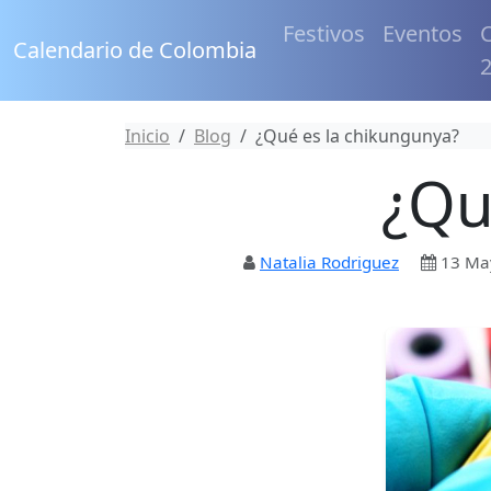
Festivos
Eventos
C
Calendario de Colombia
Inicio
Blog
¿Qué es la chikungunya?
¿Qu
Natalia Rodriguez
13 Ma