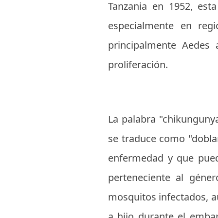
Tanzania en 1952, est
especialmente en regi
principalmente Aedes 
proliferación.
La palabra "chikunguny
se traduce como "doblars
enfermedad y que puede
perteneciente al géner
mosquitos infectados, a
a hijo durante el emba