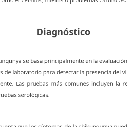
omo encefalitis, mielitis o problemas cardíacos.
Diagnóstico
kungunya se basa principalmente en la evaluación
s de laboratorio para detectar la presencia del v
ciente. Las pruebas más comunes incluyen la r
ruebas serológicas.
cuenta que los síntomas de la chikungunya puede