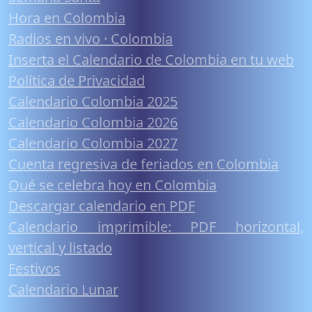
Hora en Colombia
Radios en vivo · Colombia
Inserta el Calendario de Colombia en tu web
Política de Privacidad
Calendario Colombia 2025
Calendario Colombia 2026
Calendario Colombia 2027
Cuenta regresiva de feriados en Colombia
Qué se celebra hoy en Colombia
Descargar calendario en PDF
Calendario imprimible: PDF horizontal,
vertical y listado
Festivos
Calendario Lunar