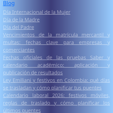
Blog
Día Internacional de la Mujer
Día de la Madre
Día del Padre
Vencimientos de la matrícula mercantil y
multas: fechas clave para empresas y
comerciantes
Fechas oficiales de las pruebas Saber y
calendario académico: aplicación y
publicación de resultados
Ley Emiliani y festivos en Colombia: qué días
se trasladan y cómo planificar tus puentes
Calendario laboral 2026: festivos móviles,
reglas de traslado y cómo planificar los
últimos puentes