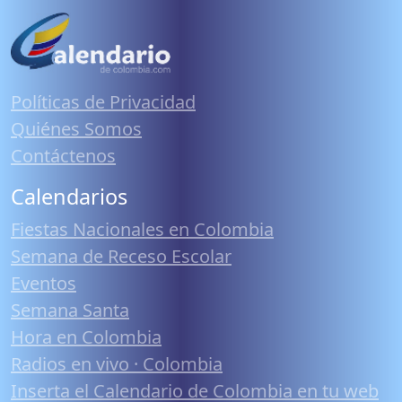
Políticas de Privacidad
Quiénes Somos
Contáctenos
Calendarios
Fiestas Nacionales en Colombia
Semana de Receso Escolar
Eventos
Semana Santa
Hora en Colombia
Radios en vivo · Colombia
Inserta el Calendario de Colombia en tu web