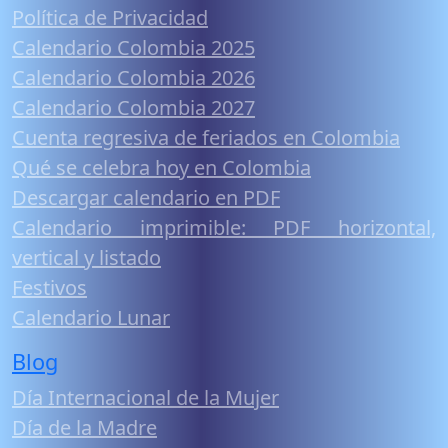
Política de Privacidad
Calendario Colombia 2025
Calendario Colombia 2026
Calendario Colombia 2027
Cuenta regresiva de feriados en Colombia
Qué se celebra hoy en Colombia
Descargar calendario en PDF
Calendario imprimible: PDF horizontal,
vertical y listado
Festivos
Calendario Lunar
Blog
Día Internacional de la Mujer
Día de la Madre