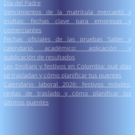
Día del Padre
Vencimientos de la matrícula mercantil y
multas: fechas clave para empresas y
comerciantes
Fechas oficiales de las pruebas Saber y
calendario académico: aplicación y
publicación de resultados
Ley Emiliani y festivos en Colombia: qué días
se trasladan y cómo planificar tus puentes
Calendario laboral 2026: festivos móviles,
reglas de traslado y cómo planificar los
últimos puentes