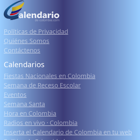
Políticas de Privacidad
Quiénes Somos
Contáctenos
Calendarios
Fiestas Nacionales en Colombia
Semana de Receso Escolar
Eventos
Semana Santa
Hora en Colombia
Radios en vivo · Colombia
Inserta el Calendario de Colombia en tu web