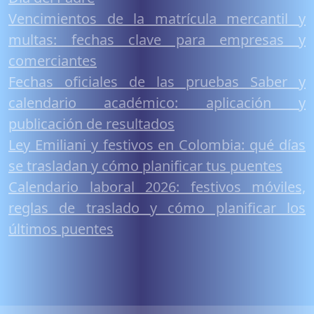
Vencimientos de la matrícula mercantil y
multas: fechas clave para empresas y
comerciantes
Fechas oficiales de las pruebas Saber y
calendario académico: aplicación y
publicación de resultados
Ley Emiliani y festivos en Colombia: qué días
se trasladan y cómo planificar tus puentes
Calendario laboral 2026: festivos móviles,
reglas de traslado y cómo planificar los
últimos puentes