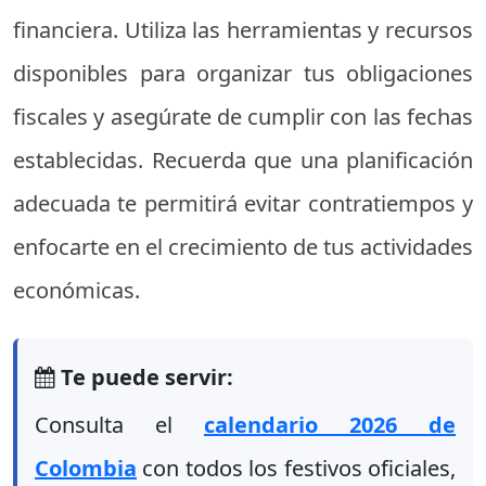
financiera.
Utiliza
las
herramientas
y
recursos
disponibles
para
organizar
tus
obligaciones
fiscales
y
asegúrate
de
cumplir
con
las
fechas
establecidas.
Recuerda
que
una
planificación
adecuada
te
permitirá
evitar
contratiempos
y
enfocarte
en
el
crecimiento
de
tus
actividades
económicas.
Te puede servir:
Consulta el
calendario 2026 de
Colombia
con todos los festivos oficiales,