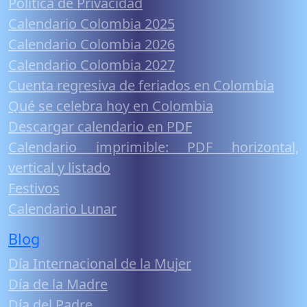
Política de Privacidad
Calendario Colombia 2025
Calendario Colombia 2026
Calendario Colombia 2027
Cuenta regresiva de feriados en Colombia
Qué se celebra hoy en Colombia
Descargar calendario en PDF
Calendario imprimible: PDF horizontal,
vertical y listado
Festivos
Calendario Lunar
Blog
Día Internacional de la Mujer
Día de la Madre
Día del Padre