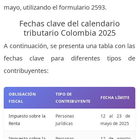
mayo,
utilizando
el
formulario
2593
.
Fechas
clave
del
calendario
tributario
Colombia
2025
A
continuación,
se
presenta
una
tabla
con
las
fechas
clave
para
diferentes
tipos
de
contribuyentes:
OBLIGACIÓN
TIPO
DE
FECHA
LÍMITE
FISCAL
CONTRIBUYENTE
Impuesto
sobre
la
Personas
12
al
23
de
Renta
Jurídicas
mayo
de
2025
Impuesto
sobre
la
Personas
12
de
agosto