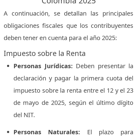
Colombia
2025
A
continuación,
se
detallan
las
principales
obligaciones
fiscales
que
los
contribuyentes
deben
tener
en
cuenta
para
el
año
2025:
Impuesto
sobre
la
Renta
Personas
Jurídicas:
Deben
presentar
la
declaración
y
pagar
la
primera
cuota
del
impuesto
sobre
la
renta
entre
el
12
y
el
23
de
mayo
de
2025,
según
el
último
dígito
del
NIT.
Personas
Naturales:
El
plazo
para