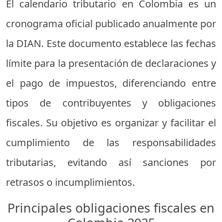
El
calendario
tributario
en
Colombia
es
un
cronograma
oficial
publicado
anualmente
por
la
DIAN.
Este
documento
establece
las
fechas
límite
para
la
presentación
de
declaraciones
y
el
pago
de
impuestos,
diferenciando
entre
tipos
de
contribuyentes
y
obligaciones
fiscales.
Su
objetivo
es
organizar
y
facilitar
el
cumplimiento
de
las
responsabilidades
tributarias,
evitando
así
sanciones
por
retrasos
o
incumplimientos.
Principales
obligaciones
fiscales
en