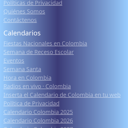
Políticas de Privacidad
Quiénes Somos
Contáctenos
Calendarios
Fiestas Nacionales en Colombia
Semana de Receso Escolar
Eventos
Semana Santa
Hora en Colombia
Radios en vivo · Colombia
Inserta el Calendario de Colombia en tu web
Política de Privacidad
Calendario Colombia 2025
Calendario Colombia 2026