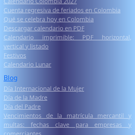
Calendario Colombia 2027
Cuenta regresiva de feriados en Colombia
Qué se celebra hoy en Colombia
Descargar calendario en PDF
Calendario imprimible: PDF horizontal,
vertical y listado
Festivos
Calendario Lunar
Blog
Día Internacional de la Mujer
Día de la Madre
Día del Padre
Vencimientos de la matrícula mercantil y
multas: fechas clave para empresas y
comerciantes