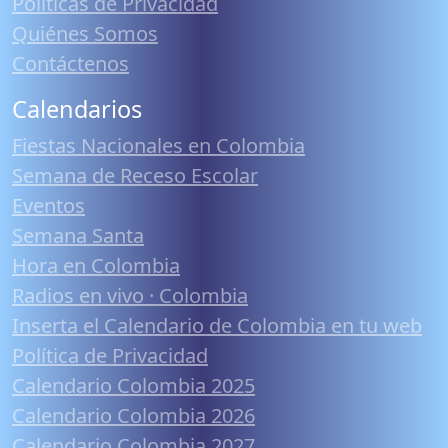
Políticas de Privacidad
Quiénes Somos
Contáctenos
Calendarios
Fiestas Nacionales en Colombia
Semana de Receso Escolar
Eventos
Semana Santa
Hora en Colombia
Radios en vivo · Colombia
Inserta el Calendario de Colombia en tu web
Política de Privacidad
Calendario Colombia 2025
Calendario Colombia 2026
Calendario Colombia 2027