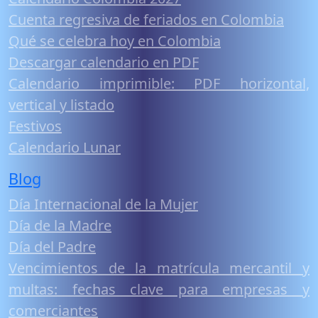
Cuenta regresiva de feriados en Colombia
Qué se celebra hoy en Colombia
Descargar calendario en PDF
Calendario imprimible: PDF horizontal,
vertical y listado
Festivos
Calendario Lunar
Blog
Día Internacional de la Mujer
Día de la Madre
Día del Padre
Vencimientos de la matrícula mercantil y
multas: fechas clave para empresas y
comerciantes