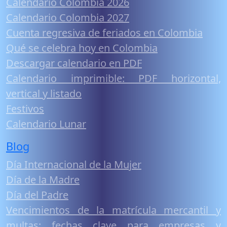
Calendario Colombia 2026
Calendario Colombia 2027
Cuenta regresiva de feriados en Colombia
Qué se celebra hoy en Colombia
Descargar calendario en PDF
Calendario imprimible: PDF horizontal,
vertical y listado
Festivos
Calendario Lunar
Blog
Día Internacional de la Mujer
Día de la Madre
Día del Padre
Vencimientos de la matrícula mercantil y
multas: fechas clave para empresas y