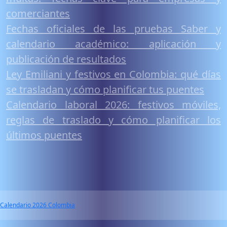
comerciantes
Fechas oficiales de las pruebas Saber y
calendario académico: aplicación y
publicación de resultados
Ley Emiliani y festivos en Colombia: qué días
se trasladan y cómo planificar tus puentes
Calendario laboral 2026: festivos móviles,
reglas de traslado y cómo planificar los
últimos puentes
Calendario 2026 Colombia