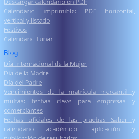
Descargar calendario en PDF
Calendario imprimible: PDF horizontal,
vertical y listado
Festivos
Calendario Lunar
Blog
Día Internacional de la Mujer
Día de la Madre
Día del Padre
Vencimientos de la matrícula mercantil y
multas: fechas clave para empresas y
comerciantes
Fechas oficiales de las pruebas Saber y
calendario académico: aplicación y
publicación de resultados