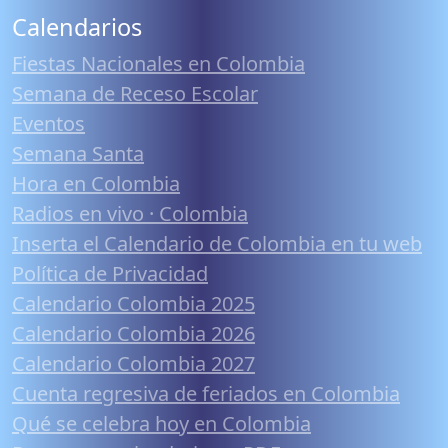
Calendarios
Fiestas Nacionales en Colombia
Semana de Receso Escolar
Eventos
Semana Santa
Hora en Colombia
Radios en vivo · Colombia
Inserta el Calendario de Colombia en tu web
Política de Privacidad
Calendario Colombia 2025
Calendario Colombia 2026
Calendario Colombia 2027
Cuenta regresiva de feriados en Colombia
Qué se celebra hoy en Colombia