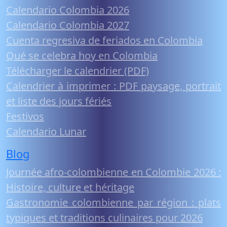
Calendario Colombia 2026
Calendario Colombia 2027
Cuenta regresiva de feriados en Colombia
Qué se celebra hoy en Colombia
Télécharger le calendrier (PDF)
Calendrier à imprimer : PDF paysage, portrait
et liste des jours fériés
Festivos
Calendario Lunar
Blog
Journée afro-colombienne en Colombie 2026 :
Histoire, culture et héritage
Gastronomie colombienne par région : plats
typiques et traditions culinaires pour 2026