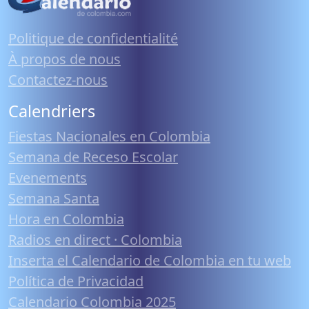
Politique de confidentialité
À propos de nous
Contactez-nous
Calendriers
Fiestas Nacionales en Colombia
Semana de Receso Escolar
Evenements
Semana Santa
Hora en Colombia
Radios en direct · Colombia
Inserta el Calendario de Colombia en tu web
Política de Privacidad
Calendario Colombia 2025