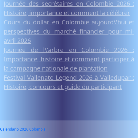
Journée des secrétaires en Colombie 2026 :
Histoire, importance et comment la célébrer
Cours du dollar en Colombie aujourd\'hui et
perspectives du marché financier pour mi-
avril 2026
Journée de l\'arbre en Colombie 2026 :
Importance, histoire et comment participer à
la campagne nationale de plantation
Festival Vallenato Legend 2026 à Valledupar :
Histoire, concours et guide du participant
Calendario 2026 Colombia