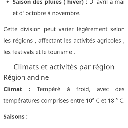
Saison
des pluies
(
hiver) :
D'
avril
à
mai
et
d'
octobre
à
novembre.
Cette
division
peut
varier
légèrement
selon
les régions
,
affectant
les activités
agricoles
,
les festivals
et
le
tourisme
.
Climats
et
activités
par
région
Région
andine
Climat :
Tempéré
à
froid,
avec
des
températures
comprises
entre
10°
C
et
18
°
C.
Saisons :