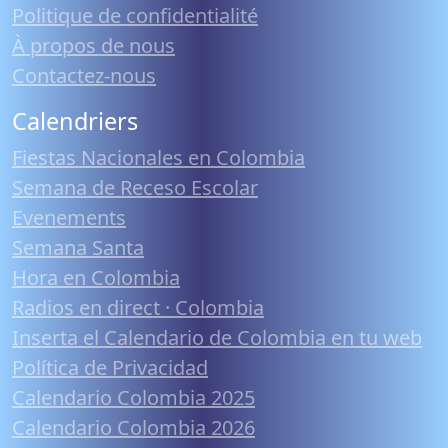
Politique de confidentialité
À propos de nous
Contactez-nous
Calendriers
Fiestas Nacionales en Colombia
Semana de Receso Escolar
Evenements
Semana Santa
Hora en Colombia
Radios en direct · Colombia
Inserta el Calendario de Colombia en tu web
Política de Privacidad
Calendario Colombia 2025
Calendario Colombia 2026