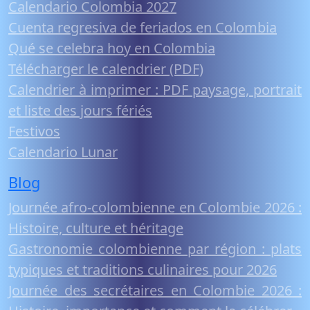
Calendario Colombia 2027
Cuenta regresiva de feriados en Colombia
Qué se celebra hoy en Colombia
Télécharger le calendrier (PDF)
Calendrier à imprimer : PDF paysage, portrait
et liste des jours fériés
Festivos
Calendario Lunar
Blog
Journée afro-colombienne en Colombie 2026 :
Histoire, culture et héritage
Gastronomie colombienne par région : plats
typiques et traditions culinaires pour 2026
Journée des secrétaires en Colombie 2026 :