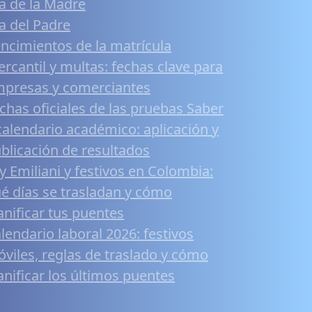
a de la Madre
a del Padre
ncimientos de la matrícula
rcantil y multas: fechas clave para
presas y comerciantes
chas oficiales de las pruebas Saber
calendario académico: aplicación y
blicación de resultados
y Emiliani y festivos en Colombia:
é días se trasladan y cómo
anificar tus puentes
lendario laboral 2026: festivos
viles, reglas de traslado y cómo
anificar los últimos puentes