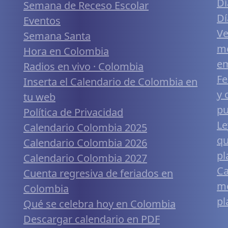
Dí
Semana de Receso Escolar
Dí
Eventos
Ve
Semana Santa
me
Hora en Colombia
em
Radios en vivo · Colombia
Fe
Inserta el Calendario de Colombia en
y 
tu web
pu
Política de Privacidad
Le
Calendario Colombia 2025
qu
Calendario Colombia 2026
pl
Calendario Colombia 2027
Ca
Cuenta regresiva de feriados en
mó
Colombia
pl
Qué se celebra hoy en Colombia
Descargar calendario en PDF